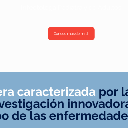
Infectóloga Pediatra y de Adultos
Conoce más de mi
era caracterizada
por l
investigación innovador
o de las enfermedades