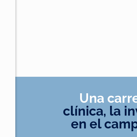
Una carr
clínica, la 
en el camp