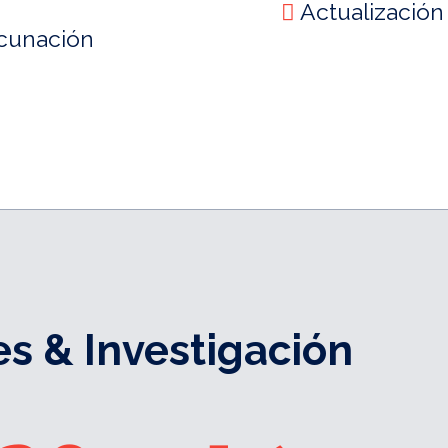
Actualizació
cunación
es & Investigación