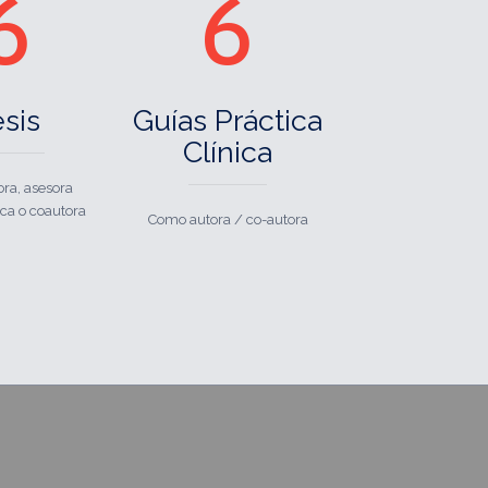
6
6
sis
Guías Práctica
Clínica
ra, asesora
ca o coautora
Como autora / co-autora